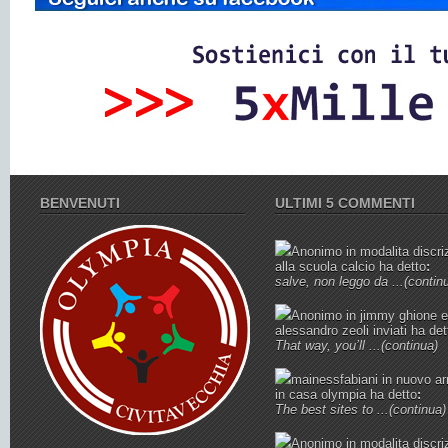
BENVENUTI
ULTIMI 5 COMMENTI
Anonimo
in
modalita discri
alla scuola calcio
ha detto
:
salve, non leggo da ...
(contin
Anonimo
in
jimmy ghione e
alessandro zeoli inviati
ha det
That way, you’ll ...
(continua)
mainessfabiani
in
nuovo ar
in casa olympia
ha detto
:
The best sites to ...
(continua)
Anonimo
in
modalita discri