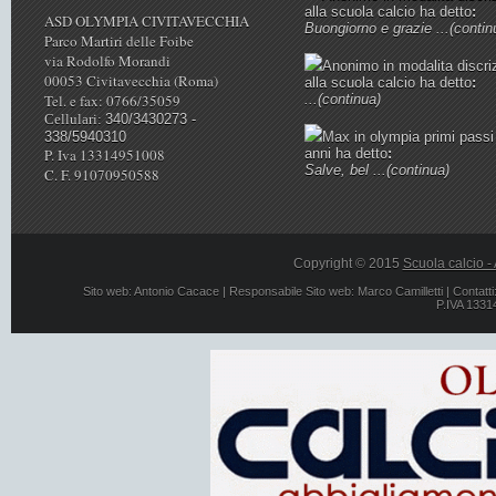
alla scuola calcio
ha detto
:
ASD OLYMPIA CIVITAVECCHIA
Buongiorno e grazie ...
(contin
Parco Martiri delle Foibe
via Rodolfo Morandi
Anonimo
in
modalita discri
00053 Civitavecchia (Roma)
alla scuola calcio
ha detto
:
Tel. e fax: 0766/35059
...
(continua)
Cellulari:
340/3430273 -
338/5940310
Max
in
olympia primi passi
P. Iva 13314951008
anni
ha detto
:
Salve, bel ...
(continua)
C. F. 91070950588
Copyright © 2015
Scuola calcio -
Sito web:
Antonio Cacace
| Responsabile Sito web:
Marco Camilletti
| Contatti
P.IVA 1331