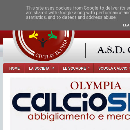
This site uses cookies from Google to deliver its s
are shared with Google along with performance and 
statistics, and to detect and address abuse.
LEA
»
»
HOME
LA SOCIETA'
LE SQUADRE
SCUOLA CALCIO