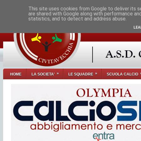
This site uses cookies from Google to deliver its s
are shared with Google along with performance and 
statistics, and to detect and address abuse.
LEA
»
»
HOME
LA SOCIETA'
LE SQUADRE
SCUOLA CALCIO