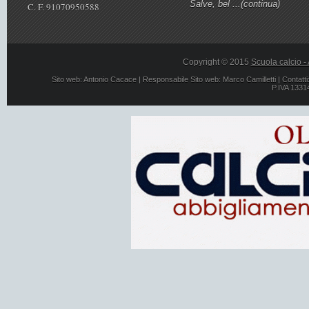
Salve, bel ...
(continua)
C. F. 91070950588
Copyright © 2015
Scuola calcio -
Sito web:
Antonio Cacace
| Responsabile Sito web:
Marco Camilletti
| Contatti
P.IVA 1331