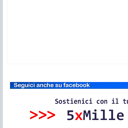
-
-
-
-
-
-
-
-
-
-