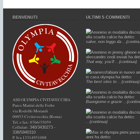
BENVENUTI
ULTIMI 5 COMMENTI
Anonimo
in
modalita discri
alla scuola calcio
ha detto
:
salve, non leggo da ...
(contin
Anonimo
in
jimmy ghione e
alessandro zeoli inviati
ha det
That way, you’ll ...
(continua)
mainessfabiani
in
nuovo ar
in casa olympia
ha detto
:
The best sites to ...
(continua)
Anonimo
in
modalita discri
alla scuola calcio
ha detto
:
ASD OLYMPIA CIVITAVECCHIA
Buongiorno e grazie ...
(contin
Parco Martiri delle Foibe
via Rodolfo Morandi
Anonimo
in
modalita discri
00053 Civitavecchia (Roma)
alla scuola calcio
ha detto
:
Tel. e fax: 0766/35059
...
(continua)
Cellulari:
340/3430273 -
338/5940310
Max
in
olympia primi passi
P. Iva 13314951008
anni
ha detto
: